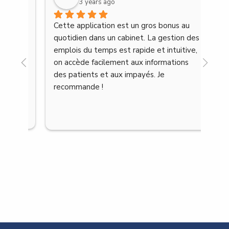
3 years ago
n 
Cette application est un gros bonus au 
Très
ous 
quotidien dans un cabinet. La gestion des 
eff
e 
emplois du temps est rapide et intuitive, 
on accède facilement aux informations 
des patients et aux impayés. Je 
recommande !