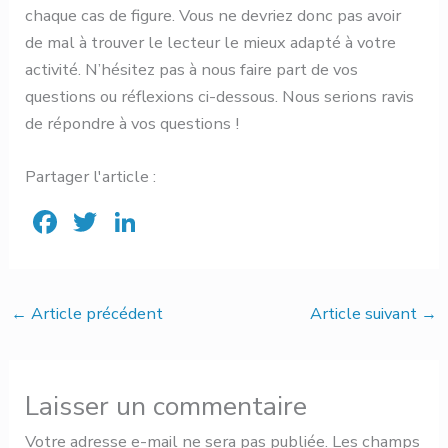
chaque cas de figure. Vous ne devriez donc pas avoir
de mal à trouver le lecteur le mieux adapté à votre
activité. N’hésitez pas à nous faire part de vos
questions ou réflexions ci-dessous. Nous serions ravis
de répondre à vos questions !
Partager l'article :
F
T
Li
ac
w
n
e
it
ke
b
te
dI
←
Article précédent
Article suivant
→
o
r
n
ok
Laisser un commentaire
Votre adresse e-mail ne sera pas publiée.
Les champs