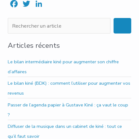
F
T
Li
ac
w
n
e
it
ke
R
b
te
dI
e
o
r
n
c
Articles récents
ok
h
e
Le bilan intermédiaire kiné pour augmenter son chiffre
r
d’affaires
c
Le bilan kiné (BDK) : comment l’utiliser pour augmenter vos
h
revenus
e
Passer de l’agenda papier à Gustave Kiné : ça vaut le coup
r
?
Diffuser de la musique dans un cabinet de kiné : tout ce
qu’il faut savoir