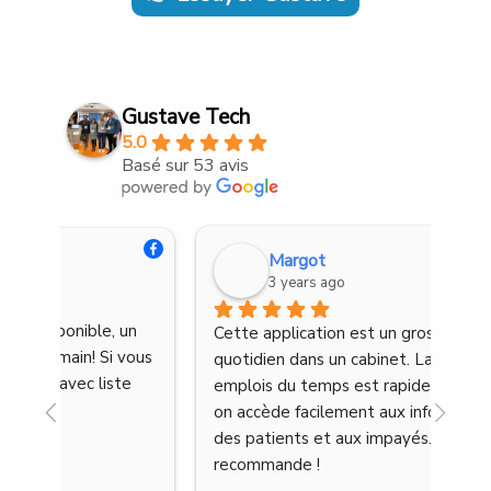
Gustave Tech
5.0
Basé sur 53 avis
Margot
3 years ago
n 
Cette application est un gros bonus au 
Très
ous 
quotidien dans un cabinet. La gestion des 
eff
e 
emplois du temps est rapide et intuitive, 
on accède facilement aux informations 
des patients et aux impayés. Je 
recommande !