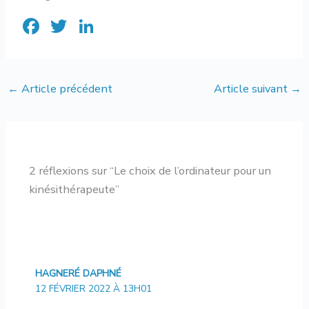
F
T
Li
ac
w
n
e
it
ke
b
te
dI
←
Article précédent
Article suivant
→
o
r
n
ok
2 réflexions sur “Le choix de l’ordinateur pour un
kinésithérapeute”
HAGNERÉ DAPHNÉ
12 FÉVRIER 2022 À 13H01