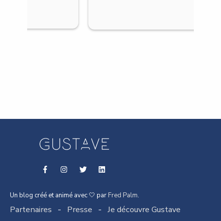
Un blog créé et animé avec 🤍 par
Fred Palm
.
Partenaires
-
Presse
-
Je découvre Gustave