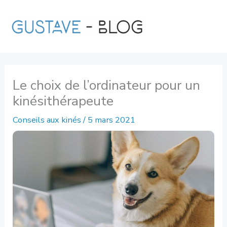
Aller
au
contenu
Le choix de l’ordinateur pour un
kinésithérapeute
Conseils aux kinés
/
5 mars 2021