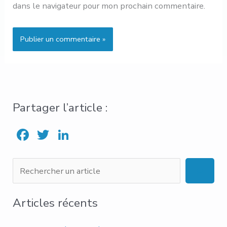
dans le navigateur pour mon prochain commentaire.
Partager l’article :
F
T
Li
ac
w
n
e
it
ke
R
b
te
dI
e
o
r
n
c
Articles récents
ok
h