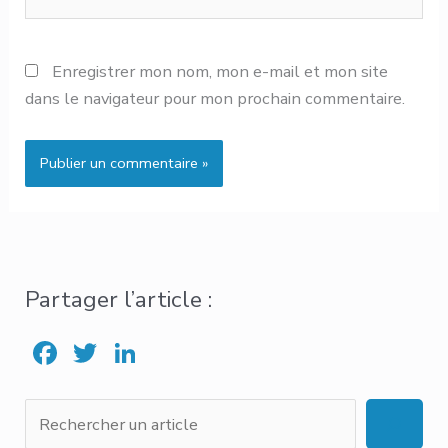
Enregistrer mon nom, mon e-mail et mon site
dans le navigateur pour mon prochain commentaire.
Partager l’article :
F
T
Li
ac
w
n
e
it
ke
R
e