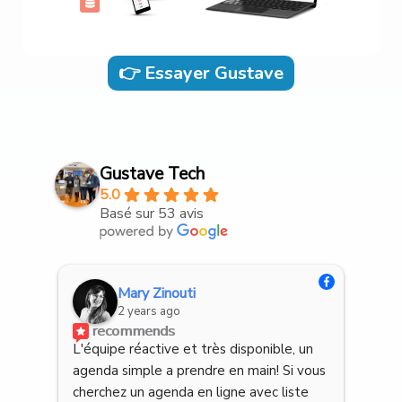
👉 Essayer Gustave
Gustave Tech
5.0
Basé sur 53 avis
Margot
3 years ago
n 
Cette application est un gros bonus au 
Très
ous 
quotidien dans un cabinet. La gestion des 
eff
e 
emplois du temps est rapide et intuitive, 