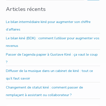
b
te
dI
o
r
n
c
Articles récents
ok
h
e
Le bilan intermédiaire kiné pour augmenter son chiffre
r
d’affaires
c
Le bilan kiné (BDK) : comment l’utiliser pour augmenter vos
h
revenus
e
Passer de l’agenda papier à Gustave Kiné : ça vaut le coup
r
?
Diffuser de la musique dans un cabinet de kiné : tout ce
qu’il faut savoir
Changement de statut kiné : comment passer de
remplaçant à assistant ou collaborateur ?