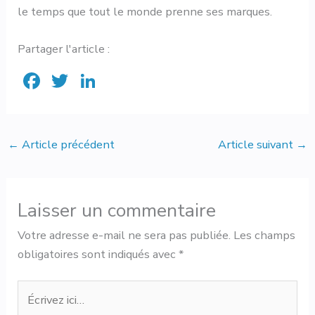
le temps que tout le monde prenne ses marques.
Partager l'article :
F
T
Li
ac
w
n
e
it
ke
b
te
dI
←
Article précédent
Article suivant
→
o
r
n
ok
Laisser un commentaire
Votre adresse e-mail ne sera pas publiée.
Les champs
obligatoires sont indiqués avec
*
Écrivez
ici…