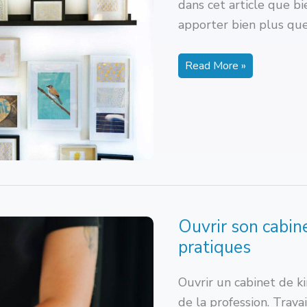
dans cet article que bi
apporter bien plus que
Décorer
Read More »
sa
salle
d’attente
de
kiné
:
tous
nos
conseils
Ouvrir son cabine
pratiques
Ouvrir un cabinet de k
de la profession. Trava