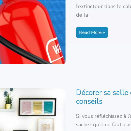
l’extincteur dans le c
de la
Extincteur
Read More »
dans
le
cabinet
de
kiné
:
règlementation,
prix
et
maintenance
Décorer sa salle 
conseils
Si vous réfléchissez à
sachez qu’il ne faut pa