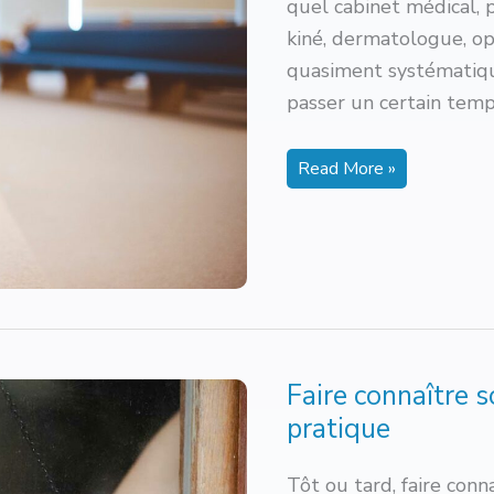
quel cabinet médical, 
kiné, dermatologue, o
quasiment systématiqu
passer un certain tem
Salle
Read More »
d’attente
kiné
:
nos
conseils
pour
l’aménager
Faire connaître s
pratique
Tôt ou tard, faire conn