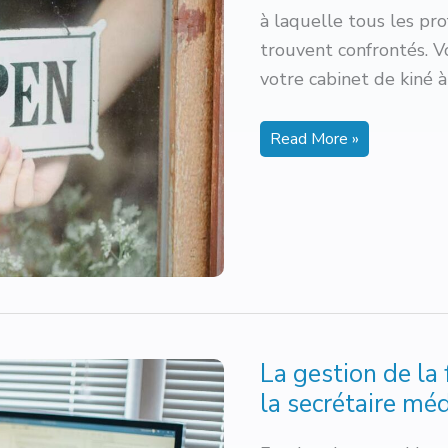
à laquelle tous les pr
trouvent confrontés. V
votre cabinet de kiné 
Faire
Read More »
connaître
son
cabinet
de
kiné
:
le
guide
pratique
La gestion de la
la secrétaire méd