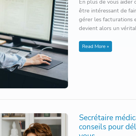
En plus de vous aider 
être intéressant de fa
gérer les facturations 
devient alors un vérita
La
Read More »
gestion
de
la
facturation
et
des
impayés
par
la
secrétaire
médicale
Secrétaire médic
conseils pour dé
vous