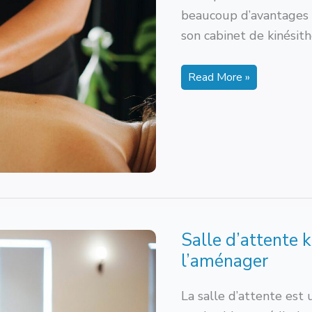
beaucoup d’avantages e
son cabinet de kinési
Ouvrir
Read More »
son
cabinet
de
kiné
:
tous
nos
conseils
pratiques
Salle d’attente k
l’aménager
La salle d’attente est