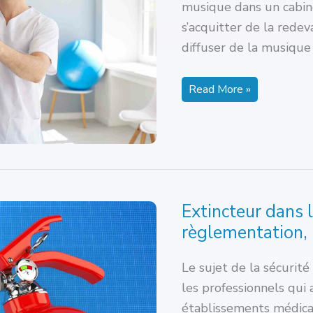
musique dans un cabine
s’acquitter de la redev
diffuser de la musique 
Diffuser
Read More »
de
la
musique
dans
un
cabinet
de
kiné
:
tout
Extincteur dans l
ce
qu’il
règlementation, 
faut
savoir
Le sujet de la sécurit
les professionnels qui
établissements médicau