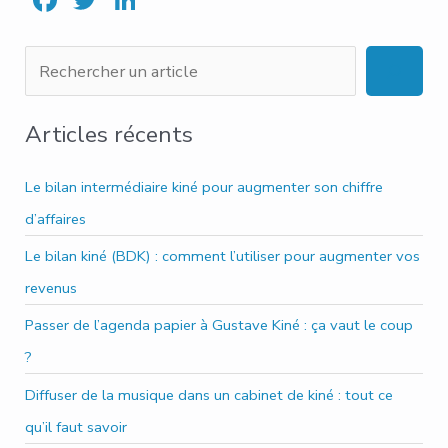
ac
w
n
e
it
ke
R
b
te
dI
e
o
r
n
c
Articles récents
ok
h
e
Le bilan intermédiaire kiné pour augmenter son chiffre
r
d’affaires
c
Le bilan kiné (BDK) : comment l’utiliser pour augmenter vos
h
revenus
e
Passer de l’agenda papier à Gustave Kiné : ça vaut le coup
r
?
Diffuser de la musique dans un cabinet de kiné : tout ce
qu’il faut savoir