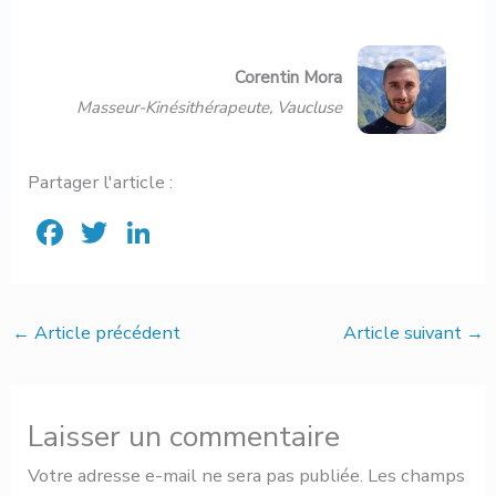
Corentin Mora
Masseur-Kinésithérapeute, Vaucluse
Partager l'article :
F
T
Li
ac
w
n
e
it
ke
b
te
dI
←
Article précédent
Article suivant
→
o
r
n
ok
Laisser un commentaire
Votre adresse e-mail ne sera pas publiée.
Les champs