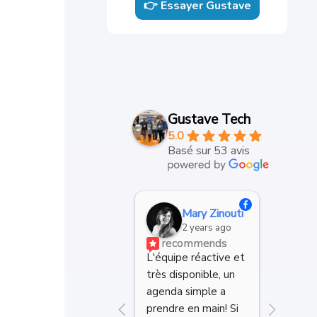
👉 Essayer Gustave
Gustave Tech
5.0
Basé sur 53 avis
M
Mary Zinouti
3 
2 years ago
recommends
L'équipe réactive et 
Cette app
très disponible, un 
est un gr
agenda simple a 
quotidien
prendre en main! Si 
cabinet. 