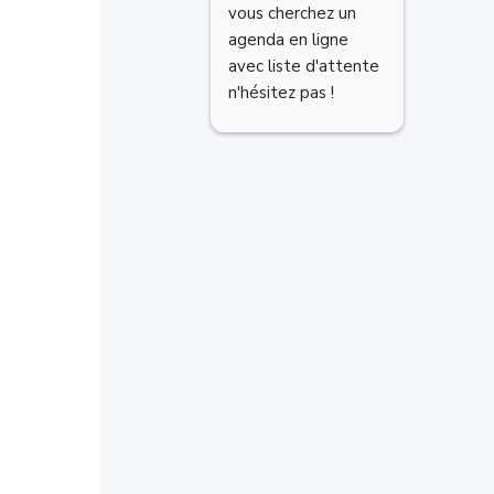
vous cherchez un 
des emplo
agenda en ligne 
temps est
avec liste d'attente 
intuitive,
n'hésitez pas !
facilemen
informati
patients 
impayés. 
recomma